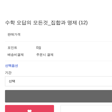
수학 오답의 모든것_집합과 명제 (12)
판매가격
포인트
0점
배송비결제
주문시 결제
선택옵션
기간