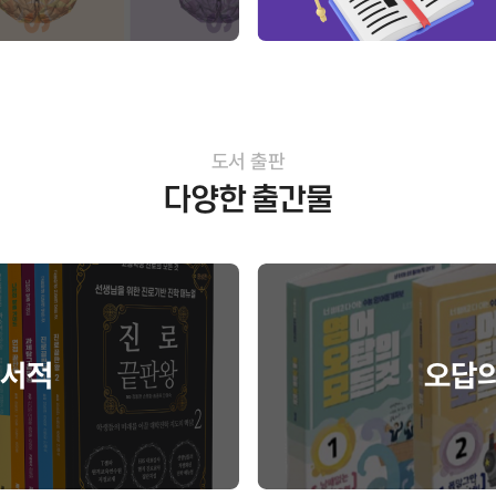
도서 출판
다양한 출간물
문서적
오답의