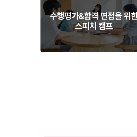
수행평가&합격 면접을 위
스피치 캠프