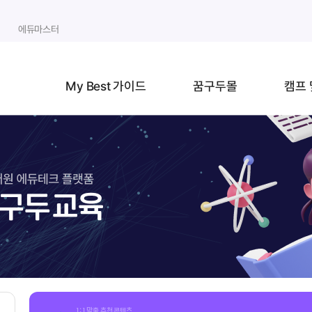
에듀마스터
My Best 가이드
꿈구두몰
캠프 
1:1 맞춤 추천 콘텐츠