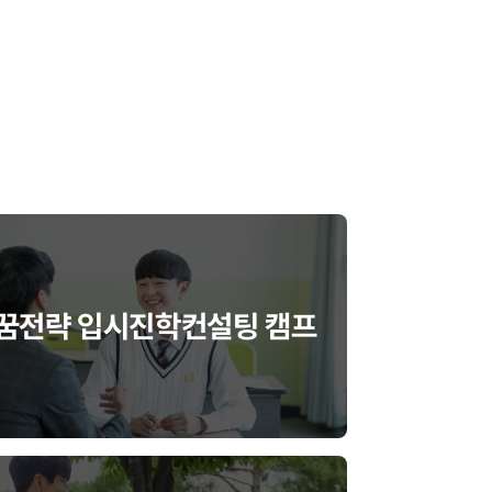
꿈전략 입시진학컨설팅 캠프