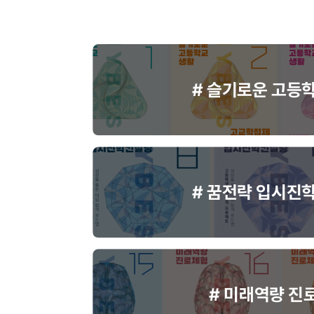
# 슬기로운 고등
# 꿈전략 입시진
# 미래역량 진