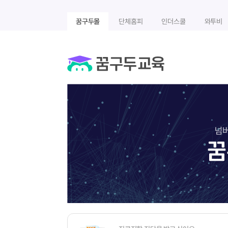
꿈구두몰
단체홈피
인더스쿨
와투비