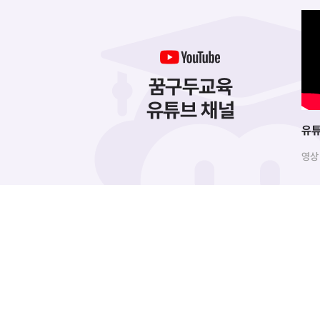
꿈구두교육
유튜브 채널
유튜
영상