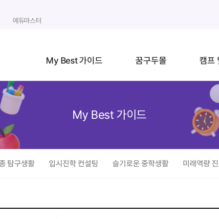
에듀마스터
My Best 가이드
꿈구두몰
캠프 
My Best 가이드
종 탐구생활
입시진학 컨설팅
슬기로운 중학생활
미래역량 