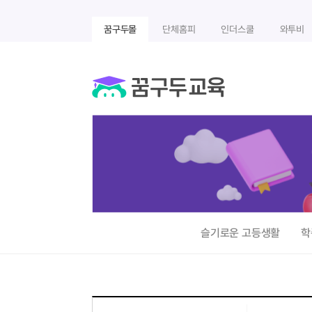
꿈구두몰
단체홈피
인더스쿨
와투비
슬기로운 고등생활
학