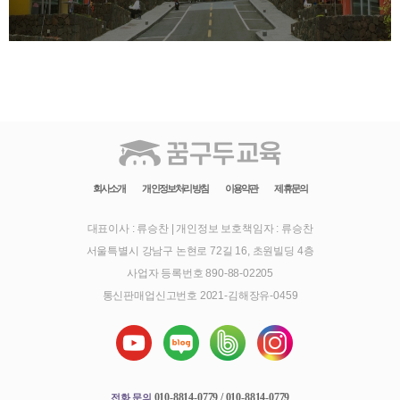
회사소개
개인정보처리방침
이용약관
제휴문의
대표이사 : 류승찬
|
개인정보 보호책임자 : 류승찬
서울특별시 강남구 논현로 72길 16, 초원빌딩 4층
사업자 등록번호 890-88-02205
통신판매업신고번호 2021-김해장유-0459
010-8814-0779 / 010-8814-0779
전화 문의