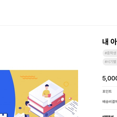
내 
#중학생
#시기별
5,0
포인트
배송비결
선택옵션