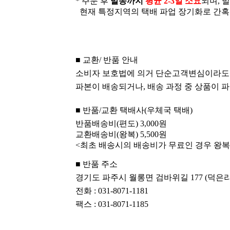
* 주문 후
발송까지
평균 2-3일 소요
되며, 
현재 특정지역의 택배 파업 장기화로 간혹 2
■ 교환/ 반품 안내
소비자 보호법에 의거 단순고객변심이라도 
파본이 배송되거나, 배송 과정 중 상품이 파손
■
반품/교환 택배사(우체국 택배)
반품배송비(편도) 3,000원
교환배송비(왕복) 5,500원
<최초 배송시의 배송비가 무료인 경우 왕복 
■
반품 주소
경기도 파주시 월롱면 검바위길 177 (덕은리 2
전화 : 031-8071-1181
팩스 : 031-8071-1185