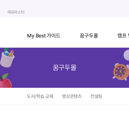
에듀마스터
My Best 가이드
꿈구두몰
캠프 
꿈구두몰
도서/학습 교재
영상콘텐츠
컨설팅