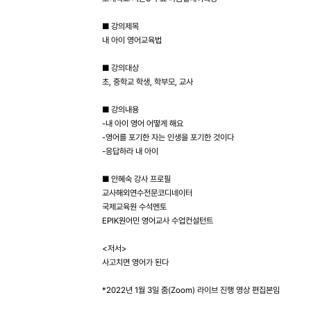
■ 강의제목
내 아이 영어교육법
■ 강의대상
초, 중학교 학생, 학부모, 교사
■ 강의내용
-내 아이 영어 어떻게 해요
-영어를 포기한 자는 인생을 포기한 것이다
-응답하라 내 아이
■ 안혜숙 강사 프로필
교사해외연수전문코디네이터
국제교육원 수석멘토
EPIK원어민 영어교사 수업컨설턴트
<저서>
사고치면 영어가 된다
*2022년 1월 3일 줌(Zoom) 라이브 진행 영상 편집본임