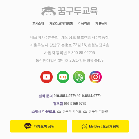
회사소개
개인정보처리방침
이용약관
제휴문의
대표이사 : 류승찬
|
개인정보 보호책임자 : 류승찬
서울특별시 강남구 논현로 72길 16, 초원빌딩 4층
사업자 등록번호 890-88-02205
통신판매업신고번호 2021-김해장유-0459
010-8814-0779 / 010-8814-0779
전화 문의
010-9160-0779
캠프팀
소개서 다운로드
꿈구두 가이드
꿈구두 리플렛
카카오톡 상담
My Best 오픈채팅방