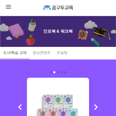
인포북 & 워크북
도서/학습 교재
영상콘텐츠
컨설팅