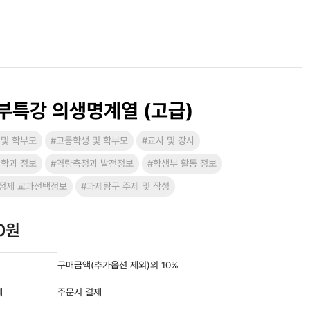
부특강 의생명계열 (고급)
 및 학부모
#고등학생 및 학부모
#교사 및 강사
 학과 정보
#역량측정과 발전정보
#학생부 활동 정보
점제 교과선택정보
#과제탐구 주제 및 작성
00원
구매금액(추가옵션 제외)의 10%
제
주문시 결제