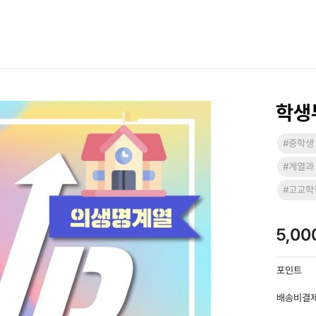
학생
#중학생
#계열과
#고교학
5,0
포인트
배송비결