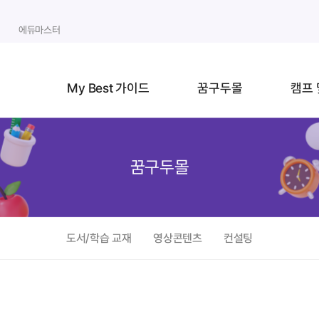
에듀마스터
My Best 가이드
꿈구두몰
캠프 
꿈구두몰
도서/학습 교재
영상콘텐츠
컨설팅