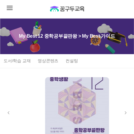
My Best 12 중학공부끝판왕 > My Best 가이드
도서/학습 교재
영상콘텐츠
컨설팅