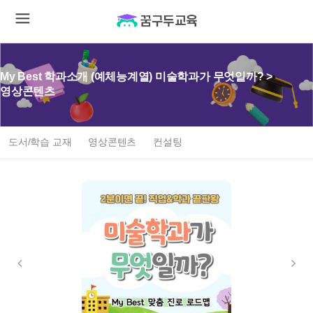
My Best 학과소개 (예체능계열) 미술학과가 무엇일까? >
영상콘텐츠
도서/학습 교재
영상콘텐츠
컨설팅