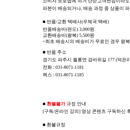
소비자 보호법에 의거 단순고객변심이라도 
파본이 배송되거나, 배송 과정 중 상품이 파손
■
반품/교환 택배사(우체국 택배)
반품배송비(편도) 3,000원
교환배송비(왕복) 5,500원
<최초 배송시의 배송비가 무료인 경우 왕복 
■
반품 주소
경기도 파주시 월롱면 검바위길 177 (덕은리 2
전화 : 031-8071-1181
팩스 : 031-8071-1185
■
환불불
가
규정 안내
[구독/온라인 강의] 영상 콘텐츠 구독하신
■ 환불규정