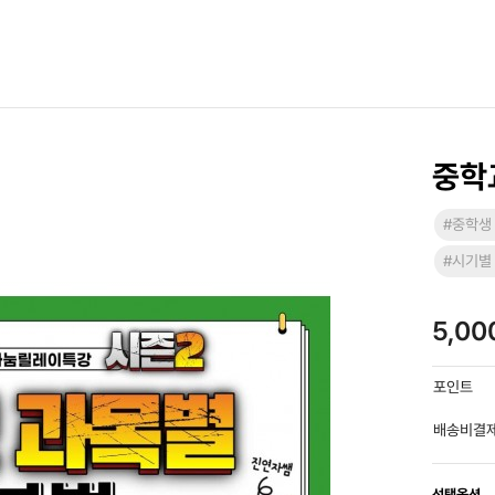
중학
#중학생
#시기별
5,0
포인트
배송비결
선택옵션