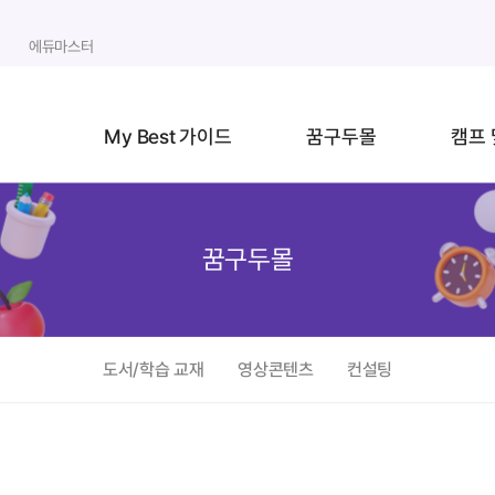
에듀마스터
My Best 가이드
꿈구두몰
캠프 
꿈구두몰
도서/학습 교재
영상콘텐츠
컨설팅