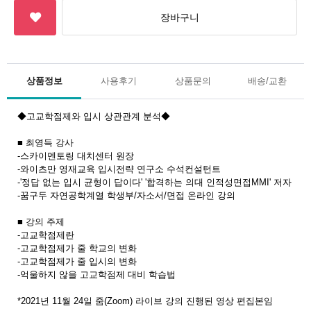
상품정보
사용후기
상품문의
배송/교환
◆고교학점제와 입시 상관관계 분석◆
■ 최영득 강사
-스카이멘토링 대치센터 원장
-와이츠만 영재교육 입시전략 연구소 수석컨설턴트
-'정답 없는 입시 균형이 답이다' '합격하는 의대 인적성면접MMI' 저자
-꿈구두 자연공학계열 학생부/자소서/면접 온라인 강의
■ 강의 주제
-고교학점제란
-고교학점제가 줄 학교의 변화
-고교학점제가 줄 입시의 변화
-억울하지 않을 고교학점제 대비 학습법
*2021년 11월 24일 줌(Zoom) 라이브 강의 진행된 영상 편집본임