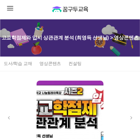
고교학점제와 입시 상관관계 분석 (최영득 선생님) > 영상콘텐츠
도서/학습 교재
영상콘텐츠
컨설팅