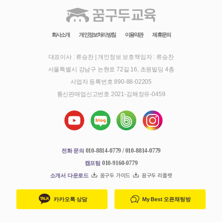
회사소개
개인정보처리방침
이용약관
제휴문의
대표이사 : 류승찬
|
개인정보 보호책임자 : 류승찬
서울특별시 강남구 논현로 72길 16, 초원빌딩 4층
사업자 등록번호 890-88-02205
통신판매업신고번호 2021-김해장유-0459
010-8814-0779 / 010-8814-0779
전화 문의
010-9160-0779
캠프팀
소개서 다운로드
꿈구두 가이드
꿈구두 리플렛
카카오톡 상담
My Best 오픈채팅방