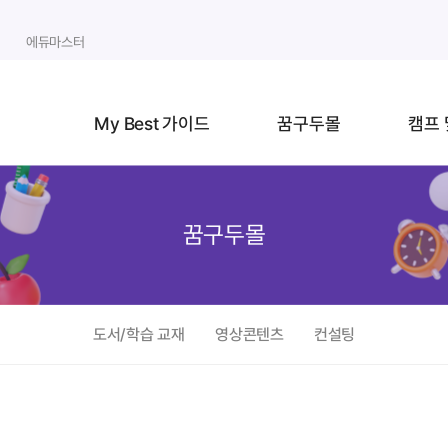
에듀마스터
My Best 가이드
꿈구두몰
캠프 
꿈구두몰
도서/학습 교재
영상콘텐츠
컨설팅