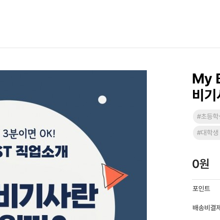
My 
비기
#초등학
#대학생
0원
포인트
배송비결