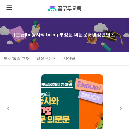
[초급]be동사와 being 부정문 의문문 > 영상콘텐츠
도서/학습 교재
영상콘텐츠
컨설팅